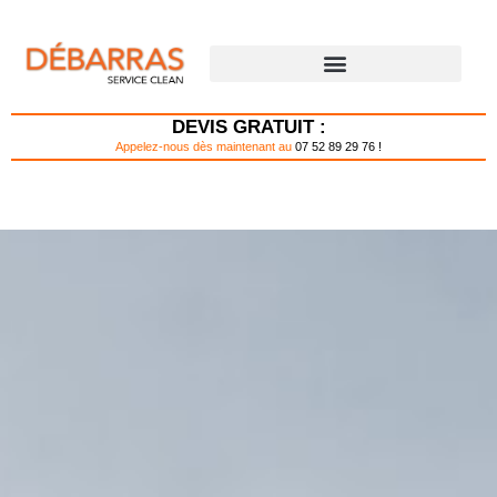
Aller
au
contenu
DÉBARRAS POUR PARTICULIER
DÉBARRAS POUR PROFESSIONNEL
DEVIS GRATUIT :
Appelez-nous dès maintenant au
07 52 89 29 76 !