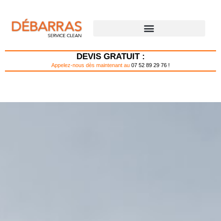
Aller
au
contenu
DÉBARRAS POUR PARTICULIER
DÉBARRAS POUR PROFESSIONNEL
DEVIS GRATUIT :
Appelez-nous dès maintenant au
07 52 89 29 76 !